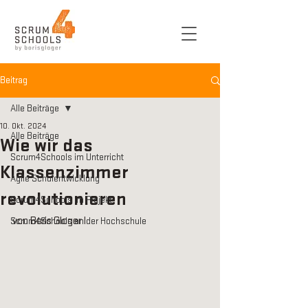
Beitrag
Alle Beiträge
10. Okt. 2024
Alle Beiträge
Wie wir das
Scrum4Schools im Unterricht
Klassenzimmer
Agile Schulentwicklung
revolutionieren
Scrum4Schools im Projekt
von Boris Gloger
I 
Scrum4Schools an der Hochschule