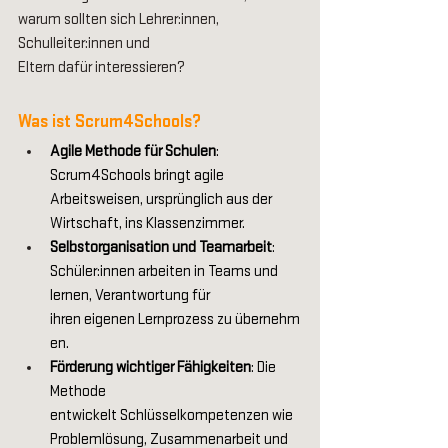
warum sollten sich Lehrer:innen, 
Schulleiter:innen und 
Eltern dafür interessieren? 
Was ist Scrum4Schools? 
Agile Methode für Schulen
: 
Scrum4Schools bringt agile 
Arbeitsweisen, ursprünglich aus der 
Wirtschaft, ins Klassenzimmer. 
Selbstorganisation und Teamarbeit
: 
Schüler:innen arbeiten in Teams und 
lernen, Verantwortung für 
ihren eigenen Lernprozess zu übernehm
en. 
Förderung wichtiger Fähigkeiten
: Die 
Methode 
entwickelt Schlüsselkompetenzen wie 
Problemlösung, Zusammenarbeit und 