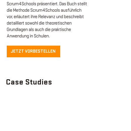
Scrum4Schools präsentiert. Das Buch stellt
die Methode Scrum4Schools ausführlich
vor, erläutert ihre Relevanz und beschreibt
detailliert sowohl die theoretischen
Grundlagen als auch die praktische
Anwendung in Schulen.
JETZT VORBESTELLEN
Case Studies
Premiere: Scrum4Schools
im Distanzunterricht – ein
Projekt am Gymnasium
Haizingergasse in Wien