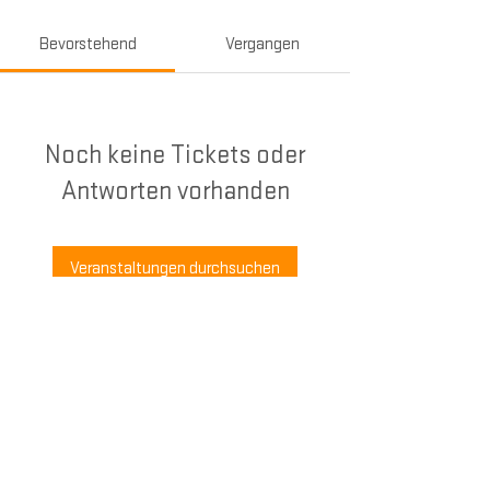
Bevorstehend
Vergangen
Noch keine Tickets oder
Antworten vorhanden
Veranstaltungen durchsuchen
@2025 Scrum4Schools by borisgloger
IMPRESSUM