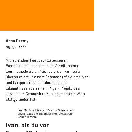
Anna Czerny
25. Mai 2021
Mit laufendem Feedback zu besseren
Ergebnissen – das ist nur ein Vorteil unserer
Lernmethode Scrum4Schools, der Ivan Topic
überzeugt hat. In einem Gespräch reflektieren Ivan
und ich gemeinsam Erfahrungen und
Erkenntnisse aus seinem Physik-Projekt, das
kürzlich am Gymnasium Haizingergasse in Wien
stattgefunden hat.
Ivan Topic schätzt an Scrum4Schools vor
allem, dass die Schüler:innen etwas fürs
Leben lernen.
Ivan, als du von