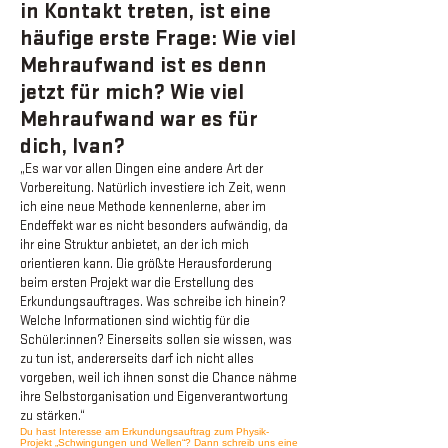
in Kontakt treten, ist eine
häufige erste Frage: Wie viel
Mehraufwand ist es denn
jetzt für mich? Wie viel
Mehraufwand war es für
dich, Ivan?
„Es war vor allen Dingen eine andere Art der
Vorbereitung. Natürlich investiere ich Zeit, wenn
ich eine neue Methode kennenlerne, aber im
Endeffekt war es nicht besonders aufwändig, da
ihr eine Struktur anbietet, an der ich mich
orientieren kann. Die größte Herausforderung
beim ersten Projekt war die Erstellung des
Erkundungsauftrages
. Was schreibe ich hinein?
Welche Informationen sind wichtig für die
Schüler:innen? Einerseits sollen sie wissen, was
zu tun ist, andererseits darf ich nicht alles
vorgeben, weil ich ihnen sonst die Chance nähme
ihre Selbstorganisation und Eigenverantwortung
zu stärken.“
Du hast Interesse am Erkundungsauftrag zum Physik-
Projekt „Schwingungen und Wellen“? Dann schreib uns eine