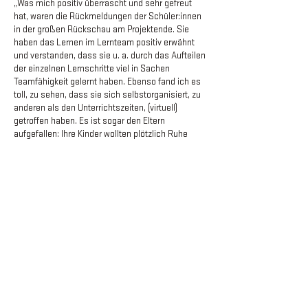
„Was mich positiv überrascht und sehr gefreut
hat, waren die Rückmeldungen der Schüler:innen
in der großen Rückschau am Projektende. Sie
haben das Lernen im Lernteam positiv erwähnt
und verstanden, dass sie u. a. durch das Aufteilen
der einzelnen Lernschritte viel in Sachen
Teamfähigkeit gelernt haben. Ebenso fand ich es
toll, zu sehen, dass sie sich selbstorganisiert, zu
anderen als den Unterrichtszeiten, (virtuell)
getroffen haben. Es ist sogar den Eltern
aufgefallen: Ihre Kinder wollten plötzlich Ruhe
haben, um für das Physik-Projekt zu arbeiten.
Positives Feedback von Eltern ist für mich ein
sehr schönes Feedback.“
Bei deiner Begeisterung
nehme ich an, du wirst
weiter mit Scrum4Schools
arbeiten. Was machst du
beim nächsten Mal anders?
„Mir ist klar geworden, dass die
Feedback-Runden
unglaublich wichtig sind. Beim nächsten Projekt
werde ich zu Beginn noch mehr Zeit investieren,