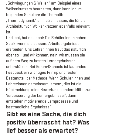
„Schwingungen & Wellen“ am Beispiel eines
Wolkenkratzers bearbeiten, dann kann ich im
folgenden Schuljahr die Thematik
„Thermodynamik“ einfließen lassen, die für die
Architektur von Wolkenkratzern ebenfalls relevant
ist.
Und last, but not least: Die Schüler:innen haben
Spaß, wenn sie bessere Arbeitsergebnisse
erarbeiten. Uns Lehrer:innen freut das natürlich
ebenso – und wir können, nein, wir müssen sie
auf dem Weg zu besten Lernergebnissen
unterstützen. Bei Scrum4Schools ist laufendes
Feedback ein wichtiges Prinzip und fester
Bestandteil der Methode. Wenn Schüler:innen und
Lehrer:innen gemeinsam lernen: „Hier ist die
Rückmeldung keine Bewertung, sondern Mittel zur
Verbesserung der Lernergebnisse!“, dann
entstehen motivierende Lernprozesse und
bestmögliche Ergebnisse.“
Gibt es eine Sache, die dich
positiv überrascht hat? Was
lief besser als erwartet?