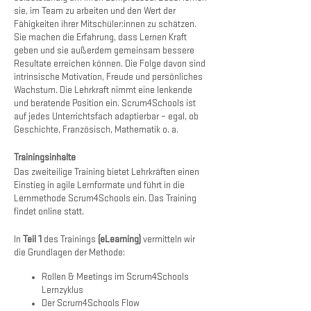
sie, im Team zu arbeiten und den Wert der
Fähigkeiten ihrer Mitschüler:innen zu schätzen.
Sie machen die Erfahrung, dass Lernen Kraft
geben und sie außerdem gemeinsam bessere
Resultate erreichen können. Die Folge davon sind
intrinsische Motivation, Freude und persönliches
Wachstum. Die Lehrkraft nimmt eine lenkende
und beratende Position ein. Scrum4Schools ist
auf jedes Unterrichtsfach adaptierbar – egal, ob
Geschichte, Französisch, Mathematik o. a.
Trainingsinhalte
Das zweiteilige Training bietet Lehrkräften einen
Einstieg in agile Lernformate und führt in die
Lernmethode Scrum4Schools ein. Das Training
findet online statt.
In
Teil 1
des Trainings
(eLearning)
vermitteln wir
die Grundlagen der Methode:
Rollen & Meetings im Scrum4Schools
Lernzyklus
Der Scrum4Schools Flow