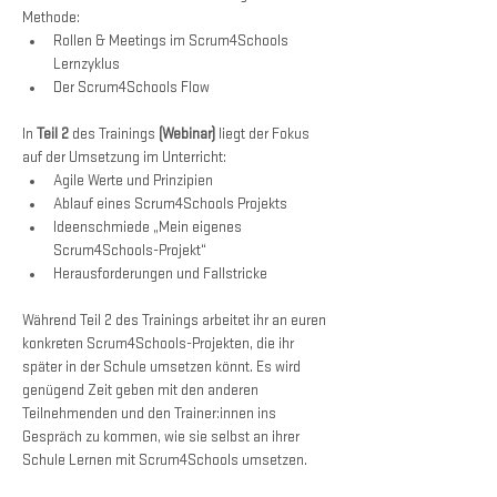
Methode:
Rollen & Meetings im Scrum4Schools 
Lernzyklus
Der Scrum4Schools Flow
In 
Teil 2
 des Trainings 
(Webinar)
 liegt der Fokus 
auf der Umsetzung im Unterricht:
Agile Werte und Prinzipien
Ablauf eines Scrum4Schools Projekts
Ideenschmiede „Mein eigenes 
Scrum4Schools-Projekt“
Herausforderungen und Fallstricke
Während Teil 2 des Trainings arbeitet ihr an euren 
konkreten Scrum4Schools-Projekten, die ihr 
später in der Schule umsetzen könnt. Es wird 
genügend Zeit geben mit den anderen 
Teilnehmenden und den Trainer:innen ins 
Gespräch zu kommen, wie sie selbst an ihrer 
Schule Lernen mit Scrum4Schools umsetzen.