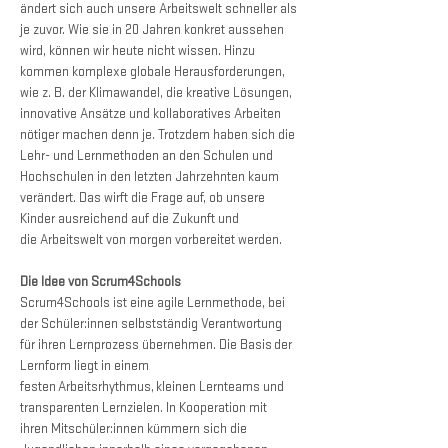
ändert sich auch unsere Arbeitswelt schneller als 
je zuvor. Wie sie in 20 Jahren konkret aussehen 
wird, können wir heute nicht wissen. Hinzu 
kommen komplexe globale Herausforderungen, 
wie z. B. der Klimawandel, die kreative Lösungen, 
innovative Ansätze und kollaboratives Arbeiten 
nötiger machen denn je. Trotzdem haben sich die 
Lehr- und Lernmethoden an den Schulen und 
Hochschulen in den letzten Jahrzehnten kaum 
verändert. Das wirft die Frage auf, ob unsere 
Kinder ausreichend auf die Zukunft und 
die Arbeitswelt von morgen vorbereitet werden.
Die Idee von Scrum4Schools 
Scrum4Schools ist eine agile Lernmethode, bei 
der Schüler:innen selbstständig Verantwortung 
für ihren Lernprozess übernehmen. Die Basis der 
Lernform liegt in einem 
festen Arbeitsrhythmus, kleinen Lernteams und 
transparenten Lernzielen. In Kooperation mit 
ihren Mitschüler:innen kümmern sich die 