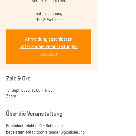
Scrum4Schools ein.
Teil 1: eLearning
Anmeldung geschlossen
Jetzt andere Veranstaltungen
ansehen
Zeit & Ort
10. Sept. 2025, 13:00 – 17:00
Zoom
Über die Veranstaltung
Frontalunterricht adé – Schule soll 
begeistern!
 Mit fortschreitender Digitalisierung 