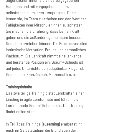
Jugendlichen innerhalb eines vorgegebenen 
Rahmens und mit vorgegebenen Lernzielen 
selbstständig um ihren Lernprozess. Dabei 
lernen sie, im Team zu arbeiten und den Wert der 
Fähigkeiten ihrer Mitschüler:innen zu schätzen. 
Sie machen die Erfahrung, dass Lernen Kraft 
geben und sie außerdem gemeinsam bessere 
Resultate erreichen können. Die Folge davon sind 
intrinsische Motivation, Freude und persönliches 
Wachstum. Die Lehrkraft nimmt eine lenkende 
und beratende Position ein. Scrum4Schools ist 
auf jedes Unterrichtsfach adaptierbar – egal, ob 
Geschichte, Französisch, Mathematik o. a.
Trainingsinhalte 
Das zweiteilige Training bietet Lehrkräften einen 
Einstieg in agile Lernformate und führt in die 
Lernmethode Scrum4Schools ein. Das Training 
findet online statt. 
In 
Teil 1
 des Trainings 
(eLearning)
 erarbeitet ihr 
euch im Selbststudium die Grundlagen der 