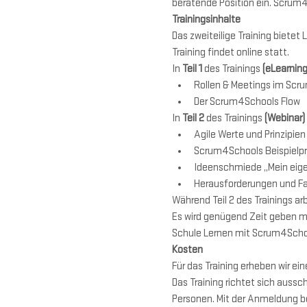
beratende Position ein. Scrum4
Trainingsinhalte 
Das zweiteilige Training bietet
Training findet online statt. 
In 
Teil 1
 des Trainings 
(eLearning
Rollen & Meetings im Scr
Der Scrum4Schools Flow
In 
Teil 2
 des Trainings 
(Webinar)
Agile Werte und Prinzipien
Scrum4Schools Beispielpr
Ideenschmiede „Mein eig
Herausforderungen und Fal
Während Teil 2 des Trainings ar
Es wird genügend Zeit geben mi
Schule Lernen mit Scrum4Scho
Kosten
Für das Training erheben wir ein
Das Training richtet sich auss
Personen. Mit der Anmeldung be