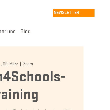
NEWSLETTER
ber uns
Blog
., 06. März
  |  
Zoom
4Schools-
raining