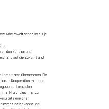
ere Arbeitswelt schneller als je 
ätze 
n an den Schulen und 
reichend auf die Zukunft und 
en Lernprozess übernehmen. Die 
len. In Kooperation mit ihren 
egebenen Lernzielen 
ihrer Mitschüler:innen zu 
esultate erreichen 
t nimmt eine lenkende und 