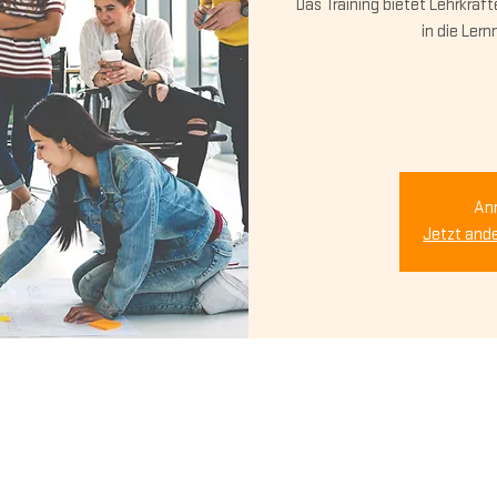
Das Training bietet Lehrkräft
in die Le
An
Jetzt and