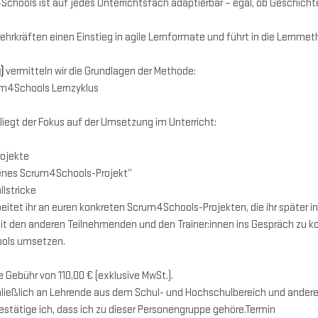
Schools ist auf jedes Unterrichtsfach adaptierbar – egal, ob Geschichte
 Lehrkräften einen Einstieg in agile Lernformate und führt in die Lernm
)
 vermitteln wir die Grundlagen der Methode:
um4Schools Lernzyklus
 liegt der Fokus auf der Umsetzung im Unterricht:
ojekte
enes Scrum4Schools-Projekt“
lstricke
beitet ihr an euren konkreten Scrum4Schools-Projekten, die ihr später i
t den anderen Teilnehmenden und den Trainer:innen ins Gespräch zu kom
ols umsetzen.
e Gebühr von 110,00 € (exklusive MwSt.). 
chließlich an Lehrende aus dem Schul- und Hochschulbereich und andere
stätige ich, dass ich zu dieser Personengruppe gehöre.Termin