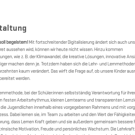
taltung
oll begeistern!
 Mit fortschreitender Digitalisierung ändert sich auch uns
nkret aussehen wird, können wir heute nicht wissen. Hinzu kommen 
ngen, wie z. B. der Klimawandel, die kreative Lösungen, innovative Ans
ötiger machen denn je. Trotzdem haben sich die Lehr- und Lernmethode
rzehnten kaum verändert. Das wirft die Frage auf, ob unsere Kinder aus
bereitet werden.
ernmethode, bei der Schüler:innen selbstständig Verantwortung für ihr
em festen Arbeitsrhythmus, kleinen Lernteams und transparenten Lernzie
 die Jugendlichen innerhalb eines vorgegebenen Rahmens und mit vorg
ess. Dabei lernen sie, im Team zu arbeiten und den Wert der Fähigkeiten 
hrung, dass Lernen Kraft geben und sie außerdem gemeinsam bessere R
ntrinsische Motivation, Freude und persönliches Wachstum. Die Lehrkraf