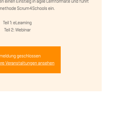
en einen Einstieg in agile Lernformate und führt
rnmethode Scrum4Schools ein.
Teil 1: eLearning
meldung geschlossen
ere Veranstaltungen ansehen