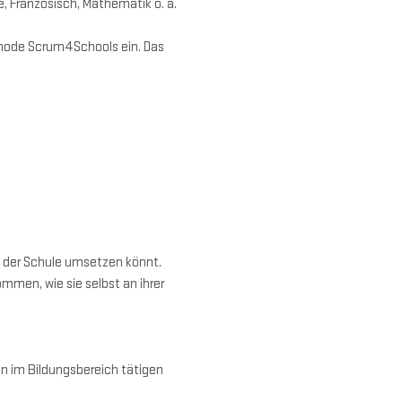
, Französisch, Mathematik o. a.
ethode Scrum4Schools ein. Das 
n der Schule umsetzen könnt. 
men, wie sie selbst an ihrer 
n im Bildungsbereich tätigen 