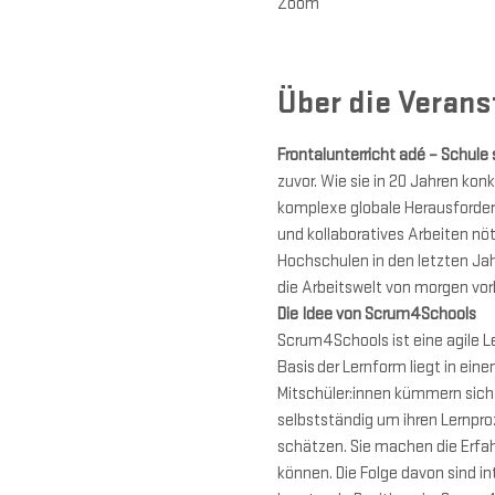
Zoom
Über die Verans
Frontalunterricht adé – Schule s
zuvor. Wie sie in 20 Jahren ko
komplexe globale Herausforderu
und kollaboratives Arbeiten n
Hochschulen in den letzten Jah
die Arbeitswelt von morgen vor
Die Idee von Scrum4Schools 
Scrum4Schools ist eine agile L
Basis der Lernform liegt in ein
Mitschüler:innen kümmern sich
selbstständig um ihren Lernproz
schätzen. Sie machen die Erfa
können. Die Folge davon sind i