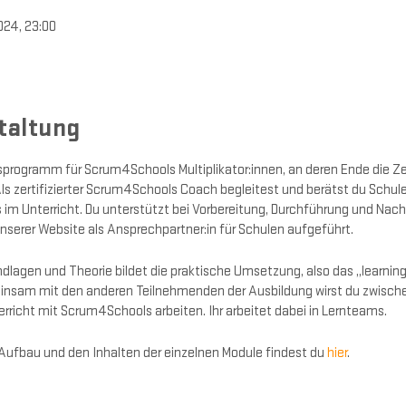
2024, 23:00
taltung
programm für Scrum4Schools Multiplikator:innen, an deren Ende die Ze
 zertifizierter Scrum4Schools Coach begleitest und berätst du Schule
m Unterricht. Du unterstützt bei Vorbereitung, Durchführung und Nach
serer Website als Ansprechpartner:in für Schulen aufgeführt.
dlagen und Theorie bildet die praktische Umsetzung, also das „learnin
insam mit den anderen Teilnehmenden der Ausbildung wirst du zwisch
richt mit Scrum4Schools arbeiten. Ihr arbeitet dabei in Lernteams.
Aufbau und den Inhalten der einzelnen Module findest du
hier
.