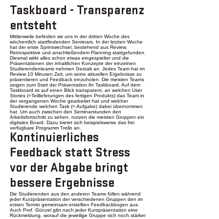
Taskboard - Transparenz
entsteht
Mittlerweile befinden wir uns in der dritten Woche des
wöchentlich stattfindenden Seminars. In der letzten Woche
hat der erste Sprintwechsel, bestehend aus Review,
Retrospektive und anschließendem Planning stattgefunden.
Diesmal wirkt alles schon etwas eingespielter und die
Präsentationen der inhaltlichen Konzepte der einzelnen
Studierendenteams nehmen Gestalt an. Jedes Team hat im
Review 10 Minuten Zeit, um seine aktuellen Ergebnisse zu
präsentieren und Feedback einzuholen. Die meisten Teams
zeigen zum Start der Präsentation ihr Taskboard. Auf dem
Taskboard ist auf einen Blick transparent, an welchen User
Stories (=Teillieferungen des fertigen Produkts) das Team in
der vergangenen Woche gearbeitet hat und welcher
Studierende welchen Task (= Aufgabe) dabei übernommen
hat. Um auch zwischen den Seminarstunden den
Arbeitsfortschritt zu sehen, nutzen die meisten Gruppen ein
digitales Board. Dazu bietet sich beispielsweise das frei
verfügbare Programm
Trello
an.
Kontinuierliches
Feedback statt Stress
vor der Abgabe bringt
bessere Ergebnisse
Die Studierenden aus den anderen Teams füllen während
jeder Kurzpräsentation der verschiedenen Gruppen den im
ersten Termin gemeinsam erstellten Feedbackbogen aus.
Auch Prof. Günzel gibt nach jeder Kurzpräsentation eine
Rückmeldung, worauf die jeweilige Gruppe sich noch stärker