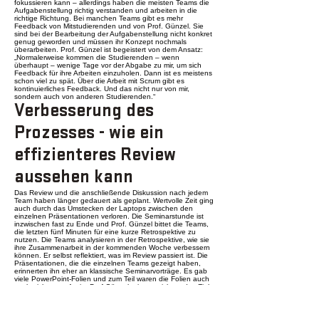
fokussieren kann – allerdings haben die meisten Teams die
Aufgabenstellung richtig verstanden und arbeiten in die
richtige Richtung. Bei manchen Teams gibt es mehr
Feedback von Mitstudierenden und von Prof. Günzel. Sie
sind bei der Bearbeitung der Aufgabenstellung nicht konkret
genug geworden und müssen ihr Konzept nochmals
überarbeiten. Prof. Günzel ist begeistert von dem Ansatz:
„Normalerweise kommen die Studierenden – wenn
überhaupt – wenige Tage vor der Abgabe zu mir, um sich
Feedback für ihre Arbeiten einzuholen. Dann ist es meistens
schon viel zu spät. Über die Arbeit mit Scrum gibt es
kontinuierliches Feedback. Und das nicht nur von mir,
sondern auch von anderen Studierenden.“
Verbesserung des
Prozesses - wie ein
effizienteres Review
aussehen kann
Das Review und die anschließende Diskussion nach jedem
Team haben länger gedauert als geplant. Wertvolle Zeit ging
auch durch das Umstecken der Laptops zwischen den
einzelnen Präsentationen verloren. Die Seminarstunde ist
inzwischen fast zu Ende und Prof. Günzel bittet die Teams,
die letzten fünf Minuten für eine kurze Retrospektive zu
nutzen. Die Teams analysieren in der Retrospektive, wie sie
ihre Zusammenarbeit in der kommenden Woche verbessern
können. Er selbst reflektiert, was im Review passiert ist. Die
Präsentationen, die die einzelnen Teams gezeigt haben,
erinnerten ihn eher an klassische Seminarvorträge. Es gab
viele PowerPoint-Folien und zum Teil waren die Folien auch
noch nicht ganz fertig. Prof Günzel erinnert sich an das Ziel
des Reviews:
Das Einholen von Feedback zu
abgeschlossenen Teilergebnissen.
Er hat eine Idee, wie
er in der kommenden Woche das Review besser gestalten
kann, und gibt seinen Studierenden drei Punkte mit: