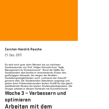
Carsten-Hendrik Rasche
21. Dez. 2017
Es sind noch gute zehn Minuten bis zur nächsten
Seminarstunde von
Prof. Holger Günzels
Kurs "Agile
Management for Entrepreneurs". Rund die Hälfte der
Studierenden sitzt bereits in verschiedenen Ecken des
großzügigen Hörsaals, der wegen der flexiblen
Gestaltungsmöglichkeiten auch „Lehrraum der Zukunft“
genannt wird. Die Studierenden diskutieren angeregt und
geben ihren Präsentationenden letzten Schliff für das gleich
stattfindende Review der letzten Studienarbeitsiteration. Die
Gruppe arbeitet in diesem Semester mit
Scrum4Schools
.
Woche 3 – Verbessern und
optimieren
Arbeiten mit dem